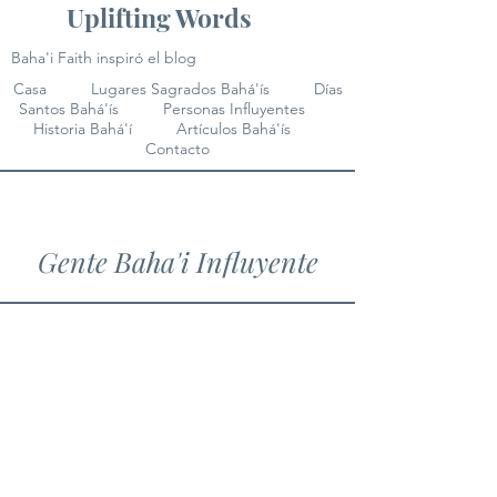
Uplifting Words
Baha'i Faith inspiró el blog
Casa
Lugares Sagrados Bahá'ís
Días
Santos Bahá'ís
Personas Influyentes
Historia Bahá'í
Artículos Bahá'ís
Contacto
Gente Baha'i Influyente