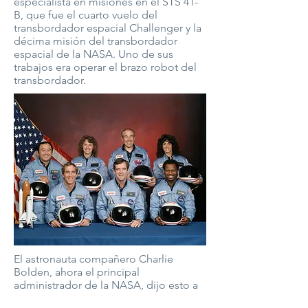
especialista en misiones en el STS 41-
B, que fue el cuarto vuelo del
transbordador espacial Challenger y la
décima misión del transbordador
espacial de la NASA. Uno de sus
trabajos era operar el brazo robot del
transbordador.
El astronauta compañero Charlie
Bolden, ahora el principal
administrador de la NASA, dijo esto a
la revista Ebony en 1986: "No creo que